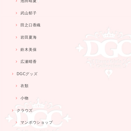
池田晴夏
武山郁子
田之口香織
岩田夏海
鈴木美保
広瀬晴香
DGCグッズ
衣類
小物
クラウズ
マンボウショップ