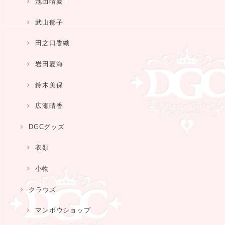
池田晴夏
武山郁子
田之口香織
岩田夏海
鈴木美保
広瀬晴香
DGCグッズ
衣類
小物
クラウズ
マンボウショップ