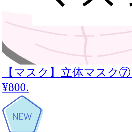
【マスク】立体マスク⑦
¥800
.