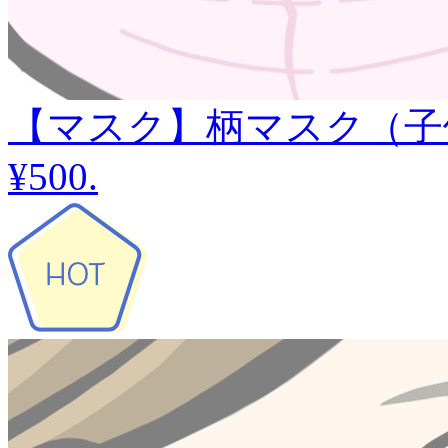
【マスク】柄マスク（子
¥500
.