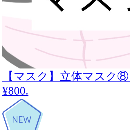
【マスク】立体マスク⑧
¥800
.