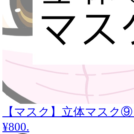
【マスク】立体マスク⑨
¥800
.