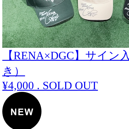
【RENA×DGC】サイ
き）
¥4,000
.
SOLD OUT